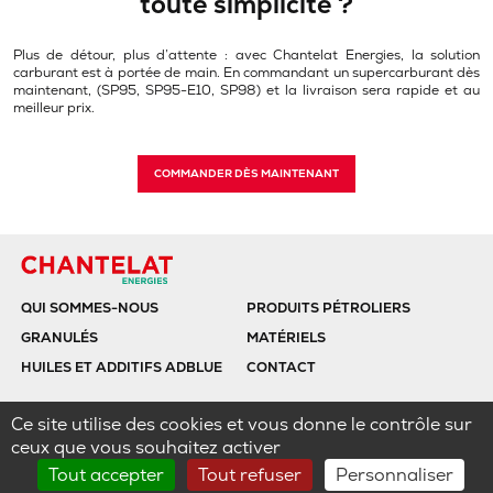
toute simplicité ?
Plus de détour, plus d’attente : avec Chantelat Energies, la solution
carburant est à portée de main. En commandant un supercarburant dès
maintenant, (SP95, SP95-E10, SP98) et la livraison sera rapide et au
meilleur prix.
COMMANDER DÈS MAINTENANT
QUI SOMMES-NOUS
PRODUITS PÉTROLIERS
GRANULÉS
MATÉRIELS
HUILES ET ADDITIFS ADBLUE
CONTACT
Ce site utilise des cookies et vous donne le contrôle sur
Mentions
Politique de protection des
Plan du
CGU
ceux que vous souhaitez activer
légales
données
site
Tout accepter
Tout refuser
Personnaliser