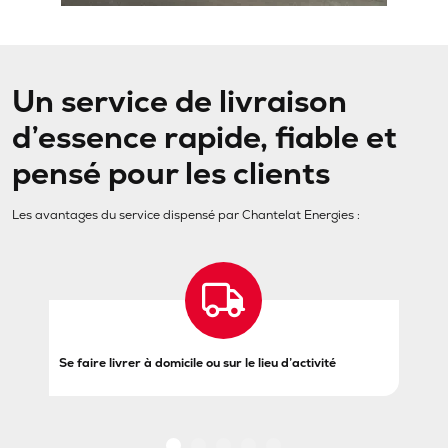
Un service de livraison
d’essence rapide, fiable et
pensé pour les clients
Les avantages du service dispensé par Chantelat Energies :
Commander en ligne,
par téléphone ou via l'application
S
partenaire